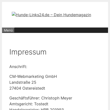
Zum
Inhalt
springen
Menü
Impressum
Anschrift:
CM-Webmarketing GmbH
Landstraße 25
27404 Ostereistedt
Geschäftsführer: Christoph Meyer
Amtsgericht: Tostedt
Handelsregister: HRB 201993