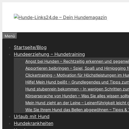
Zum
Inhalt
springen
Menü
Startseite/Blog
Hundeerziehung – Hundetraining
Angst bei Hunden – Rechtzeitig erkennen und gegenw
Apportieren beibringen – Spiel, Spaß und Hirnjogging 
Clickertraining – Motivation für Höchstleistungen im Hu
Hilfe! Mein Hund beißt – Grundlegendes und Tipps z
Hund stubenrein bekommen – In wenigen Schritten zum
Körpersprache von Hunden – Was Sie alles wissen sollt
Mein Hund zieht an der Leine – Leinenführigkeit leicht
Wie Sie Ihrem Hund das Bellen abgewöhnen – Tipps & 
Urlaub mit Hund
Hundekrankheiten