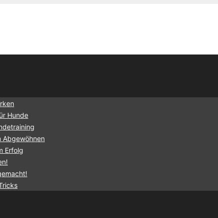
irken
für Hunde
ndetraining
um Abgewöhnen
 Erfolg
en!
 gemacht!
Tricks