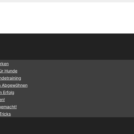
irken
für Hunde
ndetraining
um Abgewöhnen
 Erfolg
en!
 gemacht!
Tricks