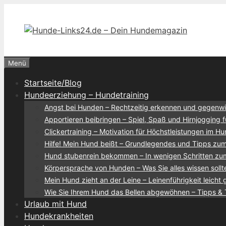
Zum
Inhalt
springen
Menü
Startseite/Blog
Hundeerziehung – Hundetraining
Angst bei Hunden – Rechtzeitig erkennen und gegenw
Apportieren beibringen – Spiel, Spaß und Hirnjogging 
Clickertraining – Motivation für Höchstleistungen im Hu
Hilfe! Mein Hund beißt – Grundlegendes und Tipps z
Hund stubenrein bekommen – In wenigen Schritten zum
Körpersprache von Hunden – Was Sie alles wissen sollt
Mein Hund zieht an der Leine – Leinenführigkeit leicht
Wie Sie Ihrem Hund das Bellen abgewöhnen – Tipps & 
Urlaub mit Hund
Hundekrankheiten