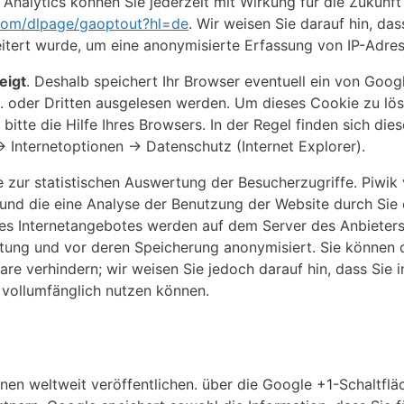
Analytics können Sie jederzeit mit Wirkung für die Zukunf
.com/dlpage/gaoptout?hl=de
. Wir weisen Sie darauf hin, da
itert wurde, um eine anonymisierte Erfassung von IP-Adres
eigt
. Deshalb speichert Ihr Browser eventuell ein von Googl
 oder Dritten ausgelesen werden. Um dieses Cookie zu lös
itte die Hilfe Ihres Browsers. In der Regel finden sich dies
> Internetoptionen -> Datenschutz (Internet Explorer).
 zur statistischen Auswertung der Besucherzugriffe. Piwik
und die eine Analyse der Benutzung der Website durch Sie 
es Internetangebotes werden auf dem Server des Anbieters
itung und vor deren Speicherung anonymisiert. Sie können d
re verhindern; wir weisen Sie jedoch darauf hin, dass Sie i
 vollumfänglich nutzen können.
nen weltweit veröffentlichen. über die Google +1-Schaltflä