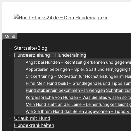
Zum
Inhalt
springen
Menü
Startseite/Blog
Hundeerziehung – Hundetraining
Angst bei Hunden – Rechtzeitig erkennen und gegenw
Apportieren beibringen – Spiel, Spaß und Hirnjogging 
Clickertraining – Motivation für Höchstleistungen im Hu
Hilfe! Mein Hund beißt – Grundlegendes und Tipps z
Hund stubenrein bekommen – In wenigen Schritten zum
Körpersprache von Hunden – Was Sie alles wissen sollt
Mein Hund zieht an der Leine – Leinenführigkeit leicht
Wie Sie Ihrem Hund das Bellen abgewöhnen – Tipps & 
Urlaub mit Hund
Hundekrankheiten