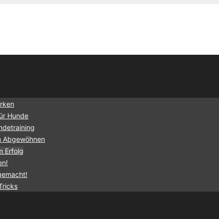
irken
für Hunde
ndetraining
um Abgewöhnen
 Erfolg
en!
 gemacht!
Tricks