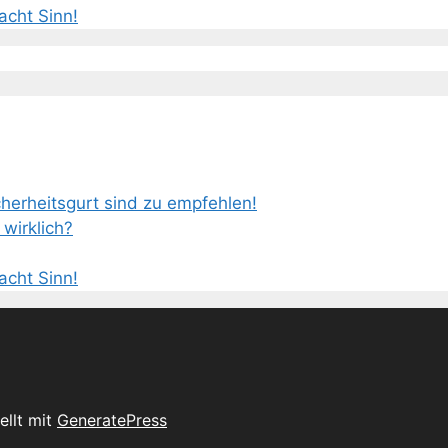
cht Sinn!
erheitsgurt sind zu empfehlen!
wirklich?
cht Sinn!
ellt mit
GeneratePress