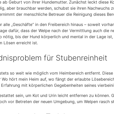
de ab Geburt von ihrer Hundemutter. Zunächst leckt diese K
lig, aber brauchbar werden, schubst sie ihren Nachwuchs z
ernimmt der menschliche Betreuer die Reinigung dieses Ber
alle „Geschäfte“ in den Freibereich hinaus – soweit vorhan
lage dafür, dass der Welpe nach der Vermittlung auch die
b nötig, bis der Hund körperlich und mental in der Lage ist
 Lösen erreicht ist.
dnisproblem für Stubenreinheit
 stets so weit wie möglich vom Heimbereich entfernt. Diese 
o? Wo hört mein Heim auf, wo fängt der erlaubte Lösebere
Erfahrung mit körperlichen Gegebenheiten seines vierbein
tattet sein, um Kot und Urin leicht entfernen zu können. G
 noch vor Betreten der neuen Umgebung, um Welpen rasch 