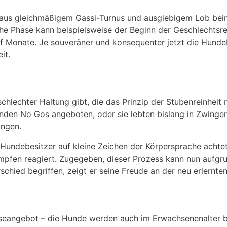
 aus gleichmäßigem Gassi-Turnus und ausgiebigem Lob beim 
he Phase kann beispielsweise der Beginn der Geschlechtsr
lf Monate. Je souveräner und konsequenter jetzt die Hunde
it.
schlechter Haltung gibt, die das Prinzip der Stubenreinheit
nden No Gos angeboten, oder sie lebten bislang in Zwinge
ungen.
Hundebesitzer auf kleine Zeichen der Körpersprache achte
impfen reagiert. Zugegeben, dieser Prozess kann nun aufgr
chied begriffen, zeigt er seine Freude an der neu erlernte
Löseangebot – die Hunde werden auch im Erwachsenenalter