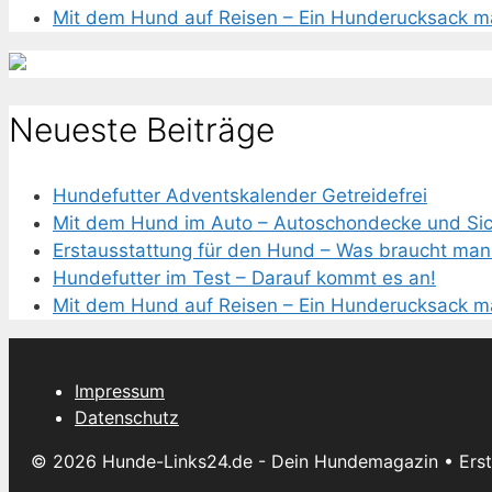
Mit dem Hund auf Reisen – Ein Hunderucksack ma
Neueste Beiträge
Hundefutter Adventskalender Getreidefrei
Mit dem Hund im Auto – Autoschondecke und Sich
Erstausstattung für den Hund – Was braucht man 
Hundefutter im Test – Darauf kommt es an!
Mit dem Hund auf Reisen – Ein Hunderucksack ma
Impressum
Datenschutz
© 2026 Hunde-Links24.de - Dein Hundemagazin
• Erst